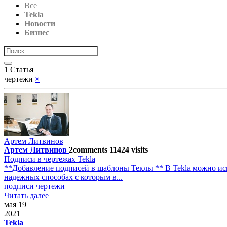
Все
Tekla
Новости
Бизнес
1 Статья
чертежи
×
Артем Литвинов
Артем Литвинов
2
comments
11424
visits
Подписи в чертежах Tekla
**Добавление подписей в шаблоны Теклы ** В Tekla можно испо
надежных способах с которым в...
подписи
чертежи
Читать далее
мая 19
2021
Tekla