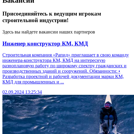
Вакансии
Присоединяйтесь к ведущим игрокам
строительной индустрии!
Здесь вы найдете вакансии наших партнеров
Инженер конструктор КМ, КМД
Строительная компания «Рапид» приглашает в свою команду
инженера-конструктора КМ, КМД на интересную
разноплановую работу по широкому спектру гражданских и
производственных зданий и сооружений. Обязанности: •
Разработка проектной и рабочей документации марки КМ,
КМД для промышленных и ...
02.09.2024 13:25:34