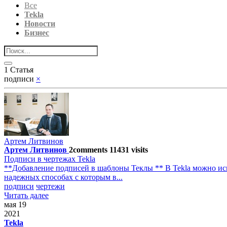
Все
Tekla
Новости
Бизнес
1 Статья
подписи
×
Артем Литвинов
Артем Литвинов
2
comments
11431
visits
Подписи в чертежах Tekla
**Добавление подписей в шаблоны Теклы ** В Tekla можно испо
надежных способах с которым в...
подписи
чертежи
Читать далее
мая 19
2021
Tekla