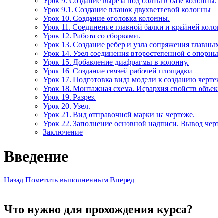
Урок 9. Создание выреза под болты в базе колонны.
Урок 9.1. Создание планок двухветвевой колонны
Урок 10. Создание оголовка колонны.
Урок 11. Соединение главной балки и крайней коло
Урок 12. Работа со сборками.
Урок 13. Создание ребер и узла сопряжения главны
Урок 14. Узел соединения второстепенной с опорны
Урок 15. Добавление диафрагмы в колонну.
Урок 16. Создание связей рабочей площадки.
Урок 17. Подготовка вида модели к созданию черте
Урок 18. Монтажная схема. Иерархия свойств объек
Урок 19. Разрез.
Урок 20. Узел.
Урок 21. Вид отправочной марки на чертеже.
Урок 22. Заполнение основной надписи. Вывод черт
Заключение
Введение
Назад
Пометить выполненным
Вперед
Что нужно для прохождения курса?