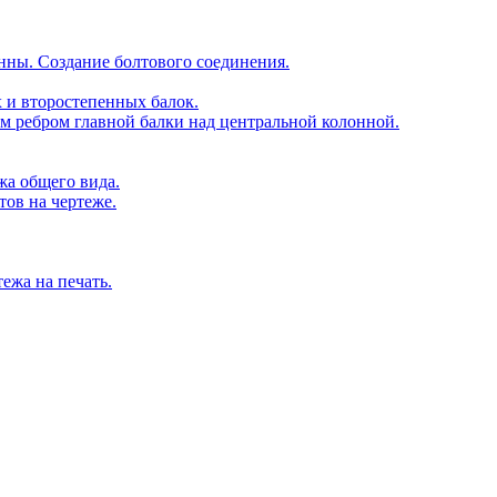
нны. Создание болтового соединения.
х и второстепенных балок.
м ребром главной балки над центральной колонной.
жа общего вида.
тов на чертеже.
ежа на печать.