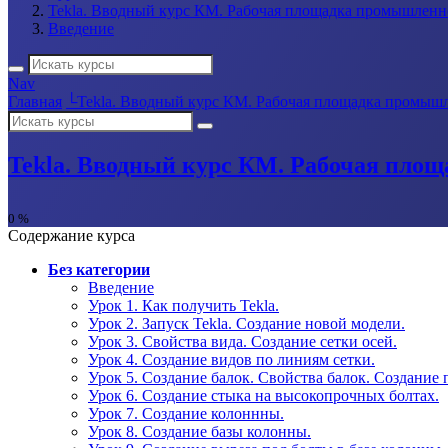
Tekla. Вводный курс КМ. Рабочая площадка промышленно
Введение
Nav
Главная
└
Tekla. Вводный курс КМ. Рабочая площадка промышл
Tekla. Вводный курс КМ. Рабочая пло
0 %
Содержание курса
Без категории
Введение
Урок 1. Как получить Tekla.
Урок 2. Запуск Tekla. Создание новой модели.
Урок 3. Свойства вида. Создание сетки осей.
Урок 4. Создание видов по линиям сетки.
Урок 5. Создание балок. Свойства балок. Создание 
Урок 6. Создание стыка на высокопрочных болтах.
Урок 7. Создание колоннны.
Урок 8. Создание базы колонны.