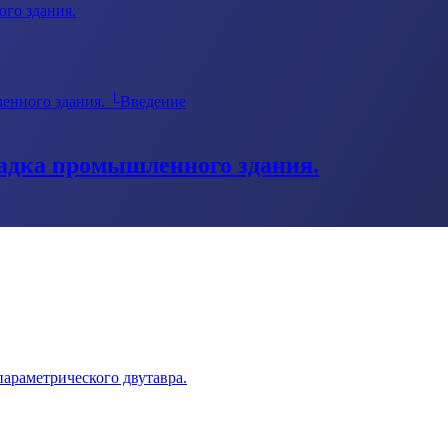
го здания.
енного здания.
└
Введение
щадка промышленного здания.
параметрического двутавра.