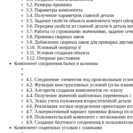
3.2. Размеры привязки
3.3. Параметры компонента
3.4. Получение параметров главной детали
3.5. Задание свойств объекта компонента через обо
3.6. Передача свойств из главной детали в деталь к
3.7. Работы со строковыми значениями, задание се
3.8. Привязка сварных швов
3.9. Добавление сварных швов для приварки двутав
3.10. Условный оператор if
3.11. Условия создания объекта
3.12. Опорные расстояния
Компонент соединения балки и колонны
4.1. Соединение элементов под произвольным углом
4.2. Функции конструктивных условий (углы взаим
4.3. Алгоритм создания компонентов по эскизу
4.4. Получение значений шаблонных переменных с
4.5. Эскиз учета положения второстепенной детали
4.6. Реализация логики определения ориентации вт
4.7. Альтернативный вариант привязки фланца по в
4.8. Пользовательский компонент с несколькими в
4.9. Создание болтового соединения в пользовател
Компонент спаренных уголков с планками