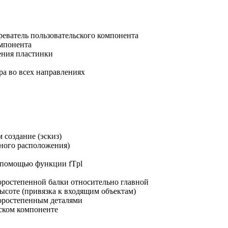
зреватель пользовательского компонента
омпонента
чения пластинки
ра во всех направлениях
 создание (эскиз)
ного расположения)
 помощью функции fTpl
оростепенной балки относительно главной
ысоте (привязка к входящим объектам)
торостепенным деталями
ьском компоненте