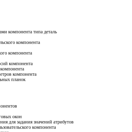
ами компонента типа деталь
ельского компонента
кого компонента
ерсий компонента
 компонента
метров компонента
льных планок
понентов
говых окон
ния для задания значений атрибутов
льзовательского компонента